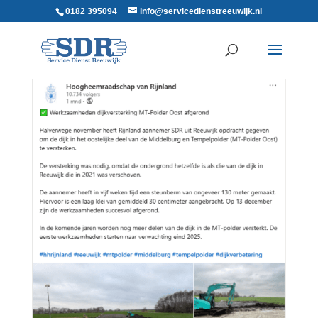
0182 395094
info@servicedienstreeuwijk.nl